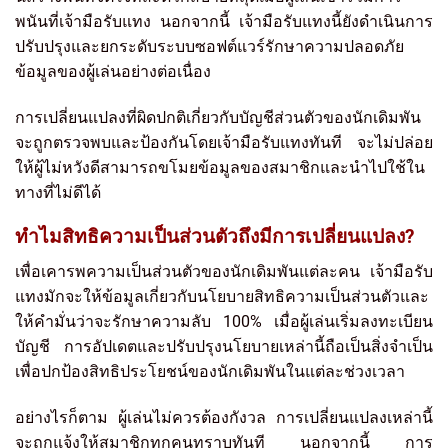
พนันที่เจ้ามือรับแทง นอกจากนี้ เจ้ามือรับแทงนี้ยังดำเนินการ
ปรับปรุงและยกระดับระบบซอฟต์แวร์รักษาความปลอดภัย
ข้อมูลของผู้เล่นอย่างต่อเนื่อง
การเปลี่ยนแปลงที่ผิดปกติเกี่ยวกับบัญชีส่วนตัวของนักเดิมพัน
จะถูกตรวจพบและป้องกันโดยเจ้ามือรับแทงทันที จะไม่ปล่อย
ให้ผู้ไม่หวังดีสามารถขโมยข้อมูลของสมาชิกและนำไปใช้ใน
ทางที่ไม่ดีได้
ทำไมสิทธิความเป็นส่วนตัวถึงมีการเปลี่ยนแปลง?
เพื่อเคารพความเป็นส่วนตัวของนักเดิมพันแต่ละคน เจ้ามือรับ
แทงมักจะให้ข้อมูลเกี่ยวกับนโยบายสิทธิความเป็นส่วนตัวและ
ให้คำมั่นว่าจะรักษาความลับ 100% เมื่อผู้เล่นเริ่มลงทะเบียน
บัญชี การอัปเดตและปรับปรุงนโยบายเหล่านี้ถือเป็นสิ่งจำเป็น
เพื่อปกป้องสิทธิประโยชน์ของนักเดิมพันในแต่ละช่วงเวลา
อย่างไรก็ตาม ผู้เล่นไม่ควรต้องกังวล การเปลี่ยนแปลงเหล่านี้
จะถูกแจ้งให้สมาชิกทุกคนทราบทันที นอกจากนี้ การ