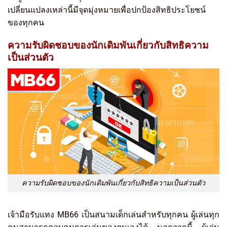
เปลี่ยนแปลงเหล่านี้มีจุดมุ่งหมายเพื่อปกป้องสิทธิประโยชน์
ของทุกคน
ความรับผิดชอบของนักเดิมพันเกี่ยวกับสิทธิความ
เป็นส่วนตัว
ความรับผิดชอบของนักเดิมพันเกี่ยวกับสิทธิความเป็นส่วนตัว
เจ้ามือรับแทง MB66 เป็นสนามเด็กเล่นสำหรับทุกคน ผู้เล่นทุก