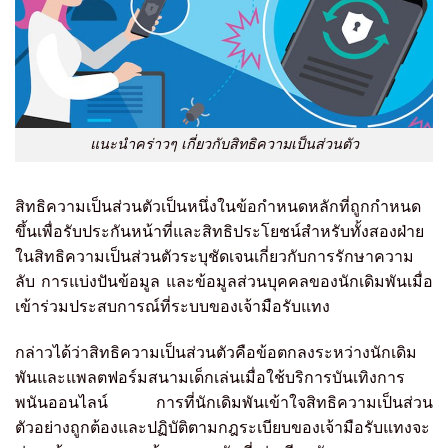
แนะนำคร่าวๆ เกี่ยวกับสิทธิความเป็นส่วนตัว
สิทธิความเป็นส่วนตัวเป็นหนึ่งในข้อกำหนดหลักที่ถูกกำหนด
ขึ้นเพื่อรับประกันหน้าที่และสิทธิประโยชน์สำหรับทั้งสองฝ่าย
ในสิทธิความเป็นส่วนตัวระบุชัดเจนเกี่ยวกับการรักษาความ
ลับ การแบ่งปันข้อมูล และข้อมูลส่วนบุคคลของนักเดิมพันเมื่อ
เข้าร่วมประสบการณ์ที่ระบบของเจ้ามือรับแทง
กล่าวได้ว่าสิทธิความเป็นส่วนตัวคือข้อตกลงระหว่างนักเดิม
พันและแพลตฟอร์มสนามเด็กเล่นเมื่อใช้บริการบันเทิงการ
พนันออนไลน์ การที่นักเดิมพันเข้าใจสิทธิความเป็นส่วน
ตัวอย่างถูกต้องและปฏิบัติตามกฎระเบียบของเจ้ามือรับแทงจะ