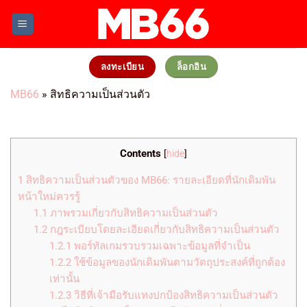
Skip
to
content
ลงทะเบียน
ล็อกอิน
MB66
»
สิทธิความเป็นส่วนตัว
Contents
[
hide
]
1
สิทธิความเป็นส่วนตัวของ MB66: รายละเอียดที่นักเดิมพัน
หน้าใหม่ควรรู้
1.1
ภาพรวมเกี่ยวกับสิทธิความเป็นส่วนตัว
1.2
กฎระเบียบโดยละเอียดเกี่ยวกับสิทธิความเป็นส่วนตัว
1.2.1
พอร์ทัลเกมรวบรวมเฉพาะข้อมูลที่จำเป็น
1.2.2
ใช้ข้อมูลของนักเดิมพันตามวัตถุประสงค์ที่ถูกต้อง
เท่านั้น
1.2.3
วิธีที่เจ้ามือรับแทงปกป้องสิทธิความเป็นส่วนตัว