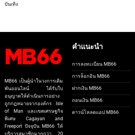
บันเทิง
คำแนะนำ
การลงทะเบียน MB66
การล็อกอิน MB66
MB66 เป็นผู้นำในวงการเดิม
ฝากเงิน MB66
พันออนไลน์ ได้รับใบ
อนุญาตให้ดำเนินการอย่าง
ถอนเงิน MB66
ถูกกฎหมายจากองค์กร Isle
of Man และเขตเศรษฐกิจ
ดาวน์โหลดแอป MB66
พิเศษ Cagayan and
Freeport ปัจจุบัน MB66 ให้
บริการสมาชิกมากกว่า 20